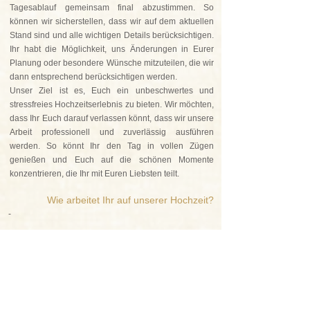
Tagesablauf gemeinsam final abzustimmen. So
können wir sicherstellen, dass wir auf dem aktuellen
Stand sind und alle wichtigen Details berücksichtigen.
Ihr habt die Möglichkeit, uns Änderungen in Eurer
Planung oder besondere Wünsche mitzuteilen, die wir
dann entsprechend berücksichtigen werden.
Unser Ziel ist es, Euch ein unbeschwertes und
stressfreies Hochzeitserlebnis zu bieten. Wir möchten,
dass Ihr Euch darauf verlassen könnt, dass wir unsere
Arbeit professionell und zuverlässig ausführen
werden. So könnt Ihr den Tag in vollen Zügen
genießen und Euch auf die schönen Momente
konzentrieren, die Ihr mit Euren Liebsten teilt.
Wie arbeitet Ihr auf unserer Hochzeit?
-
-
Am Tag Eurer Hochzeit sind wir für Euch da und halten
dabei stets unauffällig im Hintergrund. Wir verstehen,
wie wichtig es ist, jeden besonderen Moment des
Tages festzuhalten, ohne dabei in den Ablauf