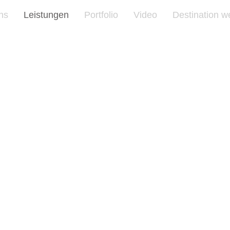
ns
Leistungen
Portfolio
Video
Destination w
Hochzeitsfotograf Hochzeitsvideograf Preise